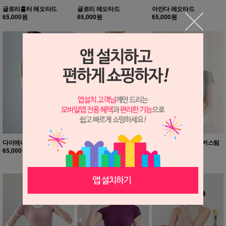
글로리홀터 레오타드
글로리 레오타드
아만다 레오타드
65,000원
65,000원
65,000원
다이애나 레오타드
빅토리아 레오타드
나만의 퍼스널컬러 커스텀
65,000원
60,000원
상담 후 결정
60,000원