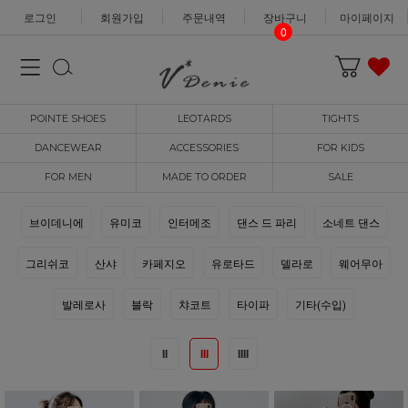
로그인
회원가입
주문내역
장바구니
마이페이지
0
POINTE SHOES
LEOTARDS
TIGHTS
DANCEWEAR
ACCESSORIES
FOR KIDS
FOR MEN
MADE TO ORDER
SALE
브이데니에
유미코
인터메조
댄스 드 파리
소네트 댄스
그리쉬코
산샤
카페지오
유로타드
델라로
웨어무아
발레로사
블락
챠코트
타이파
기타(수입)
II
III
IIII