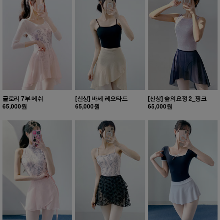
글로리 7부 메쉬
[신상] 바세 레오타드
[신상] 숲의요정 2_핑크
65,000원
65,000원
65,000원