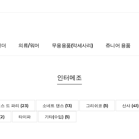
언더
의류/워머
무용용품(악세사리)
쥬니어 용품
인터메조
스 드 파리 (23)
소네트 댄스 (13)
그리쉬코 (5)
산샤 (41)
2)
타이파
기타(수입) (5)