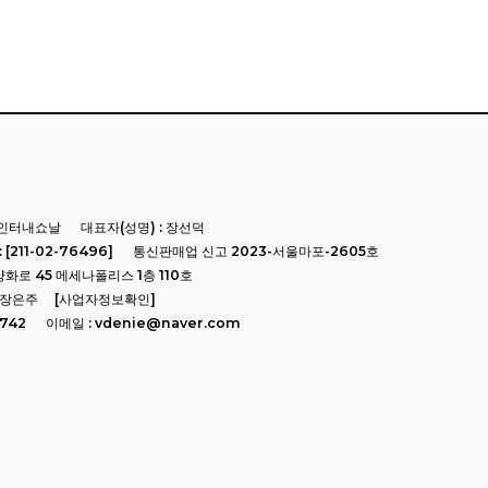
코인터내쇼날
대표자(성명) : 장선덕
[211-02-76496]
통신판매업 신고 2023-서울마포-2605호
양화로 45 메세나폴리스 1층 110호
 장은주
[사업자정보확인]
0742
이메일 : vdenie@naver.com