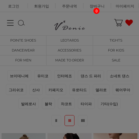
로그인
회원가입
주문내역
장바구니
마이페이지
0
POINTE SHOES
LEOTARDS
TIGHTS
DANCEWEAR
ACCESSORIES
FOR KIDS
FOR MEN
MADE TO ORDER
SALE
브이데니에
유미코
인터메조
댄스 드 파리
소네트 댄스
그리쉬코
산샤
카페지오
유로타드
델라로
웨어무아
발레로사
블락
챠코트
타이파
기타(수입)
II
III
IIII