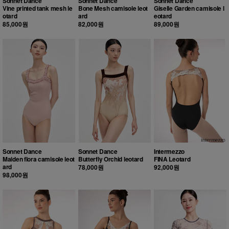
Sonnet Dance
Sonnet Dance
Sonnet Dance
Vine printed tank mesh le
Bone Mesh camisole leot
Giselle Garden camisole l
otard
ard
eotard
85,000원
82,000원
89,000원
Sonnet Dance
Sonnet Dance
Intermezzo
Maiden flora camisole leot
Butterfly Orchid leotard
FINA Leotard
ard
78,000원
92,000원
98,000원