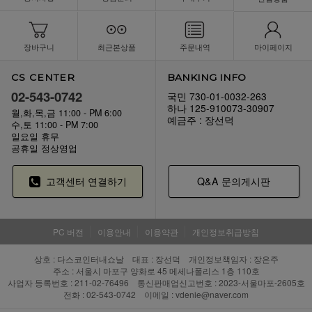
장바구니
최근본상품
주문내역
마이페이지
CS CENTER
BANKING INFO
02-543-0742
국민 730-01-0032-263
하나 125-910073-30907
월,화,목,금 11:00 - PM 6:00
예금주 : 장선덕
수,토 11:00 - PM 7:00
일요일 휴무
공휴일 정상영업
고객센터 연결하기
Q&A 문의게시판
PC 버전
이용안내
이용약관
개인정보취급방침
상호 : 다스코인터내쇼날 대표 : 장선덕 개인정보책임자 : 장은주
주소 : 서울시 마포구 양화로 45 메세나폴리스 1층 110호
사업자 등록번호 : 211-02-76496 통신판매업신고번호 : 2023-서울마포-2605호
전화 : 02-543-0742 이메일 : vdenie@naver.com