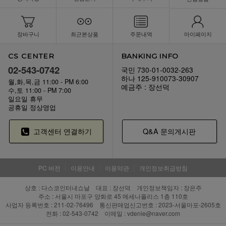
장바구니
최근본상품
주문내역
마이페이지
CS CENTER
BANKING INFO
02-543-0742
국민 730-01-0032-263
하나 125-910073-30907
월,화,목,금 11:00 - PM 6:00
예금주 : 장선덕
수,토 11:00 - PM 7:00
일요일 휴무
공휴일 정상영업
고객센터 연결하기
Q&A 문의게시판
PC 버전
이용안내
이용약관
개인정보취급방침
상호 : 다스코인터내쇼날 대표 : 장선덕 개인정보책임자 : 장은주
주소 : 서울시 마포구 양화로 45 메세나폴리스 1층 110호
사업자 등록번호 : 211-02-76496 통신판매업신고번호 : 2023-서울마포-2605호
전화 : 02-543-0742 이메일 : vdenie@naver.com