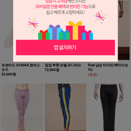
유로타드 A1004A 캔버스
짚업 투톤 반팔 유니타드
Rod 남성 타이즈(백아이보
슈즈
리)
72,000원
35,000원
(품절)