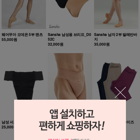
웨어무아 오데온 5부 팬츠
Sansha 남성용 브리프_D0
Sansha 남자 2부 발레반바
52C
지
55,000원
32,000원
35,000원
남성 서포터
[리뉴얼] Plumb Line 남성
NEW Rod 반바지 타이즈
댄스 벨트
25,000원
50,000원
43,000원